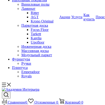
Напольные покрытия
Виниловые полы
Ламинат
Ritter
Как
AGT
Акции
Услуги
Прои
купить
Krono Original
Паркетная доска
Focus Floor
Tarkett
Karelia
Upofloor
Инженерная доска
Массивная доска
Модульный паркет
Фурнитура
Ручки
Плинтуса
Emperadoor
Royals
Сравнение
0
Отложенные
0
Корзина
0
0