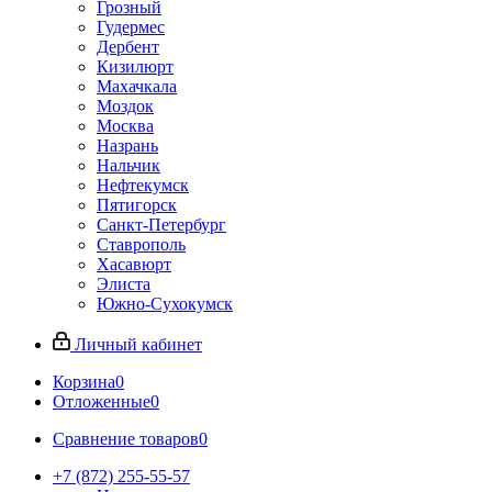
Грозный
Гудермес
Дербент
Кизилюрт
Махачкала
Моздок
Москва
Назрань
Нальчик
Нефтекумск
Пятигорск
Санкт-Петербург
Ставрополь
Хасавюрт
Элиста
Южно-Сухокумск
Личный кабинет
Корзина
0
Отложенные
0
Сравнение товаров
0
+7 (872) 255-55-57