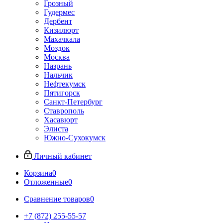
Грозный
Гудермес
Дербент
Кизилюрт
Махачкала
Моздок
Москва
Назрань
Нальчик
Нефтекумск
Пятигорск
Санкт-Петербург
Ставрополь
Хасавюрт
Элиста
Южно-Сухокумск
Личный кабинет
Корзина
0
Отложенные
0
Сравнение товаров
0
+7 (872) 255-55-57