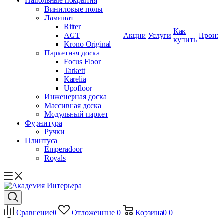
Напольные покрытия
Виниловые полы
Ламинат
Ritter
Как
AGT
Акции
Услуги
Прои
купить
Krono Original
Паркетная доска
Focus Floor
Tarkett
Karelia
Upofloor
Инженерная доска
Массивная доска
Модульный паркет
Фурнитура
Ручки
Плинтуса
Emperadoor
Royals
Сравнение
0
Отложенные
0
Корзина
0
0