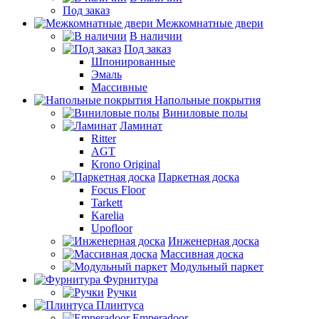
Под заказ
Межкомнатные двери
В наличии
Под заказ
Шпонированные
Эмаль
Массивные
Напольные покрытия
Виниловые полы
Ламинат
Ritter
AGT
Krono Original
Паркетная доска
Focus Floor
Tarkett
Karelia
Upofloor
Инженерная доска
Массивная доска
Модульный паркет
Фурнитура
Ручки
Плинтуса
Emperadoor