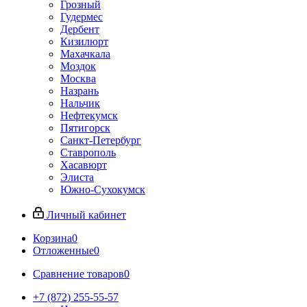
Грозный
Гудермес
Дербент
Кизилюрт
Махачкала
Моздок
Москва
Назрань
Нальчик
Нефтекумск
Пятигорск
Санкт-Петербург
Ставрополь
Хасавюрт
Элиста
Южно-Сухокумск
Личный кабинет
Корзина
0
Отложенные
0
Сравнение товаров
0
+7 (872) 255-55-57