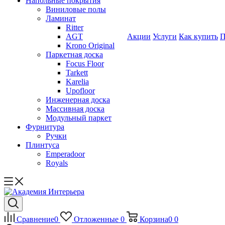
Напольные покрытия
Виниловые полы
Ламинат
Ritter
AGT
Акции
Услуги
Как купить
П
Krono Original
Паркетная доска
Focus Floor
Tarkett
Karelia
Upofloor
Инженерная доска
Массивная доска
Модульный паркет
Фурнитура
Ручки
Плинтуса
Emperadoor
Royals
Сравнение
0
Отложенные
0
Корзина
0
0