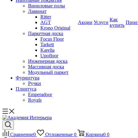
Напольные покрытия
Виниловые полы
Ламинат
Ritter
Как
AGT
Акции
Услуги
Прои
купить
Krono Original
Паркетная доска
Focus Floor
Tarkett
Karelia
Upofloor
Инженерная доска
Массивная доска
Модульный паркет
Фурнитура
Ручки
Плинтуса
Emperadoor
Royals
Сравнение
0
Отложенные
0
Корзина
0
0