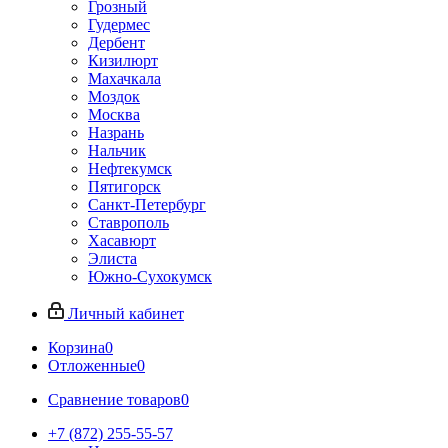
Грозный
Гудермес
Дербент
Кизилюрт
Махачкала
Моздок
Москва
Назрань
Нальчик
Нефтекумск
Пятигорск
Санкт-Петербург
Ставрополь
Хасавюрт
Элиста
Южно-Сухокумск
Личный кабинет
Корзина
0
Отложенные
0
Сравнение товаров
0
+7 (872) 255-55-57