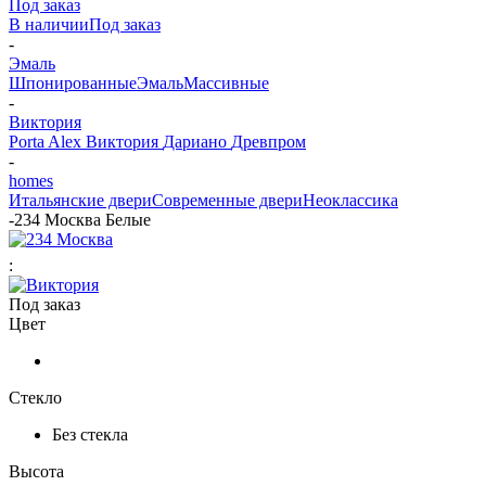
Под заказ
В наличии
Под заказ
-
Эмаль
Шпонированные
Эмаль
Массивные
-
Виктория
Porta Alex
Виктория
Дариано
Древпром
-
homes
Итальянские двери
Современные двери
Неоклассика
-
234 Москва Белые
:
Под заказ
Цвет
Стекло
Без стекла
Высота