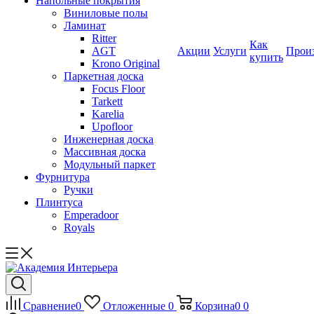
Напольные покрытия
Виниловые полы
Ламинат
Ritter
Как
AGT
Акции
Услуги
Прои
купить
Krono Original
Паркетная доска
Focus Floor
Tarkett
Karelia
Upofloor
Инженерная доска
Массивная доска
Модульный паркет
Фурнитура
Ручки
Плинтуса
Emperadoor
Royals
Сравнение
0
Отложенные
0
Корзина
0
0