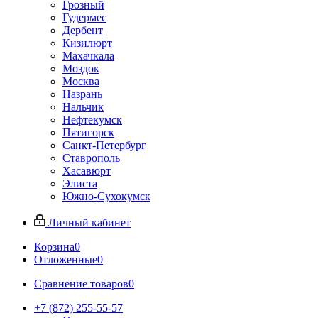
Грозный
Гудермес
Дербент
Кизилюрт
Махачкала
Моздок
Москва
Назрань
Нальчик
Нефтекумск
Пятигорск
Санкт-Петербург
Ставрополь
Хасавюрт
Элиста
Южно-Сухокумск
Личный кабинет
Корзина
0
Отложенные
0
Сравнение товаров
0
+7 (872) 255-55-57