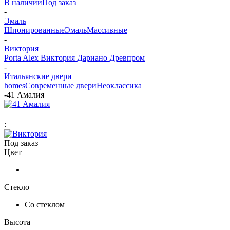
В наличии
Под заказ
-
Эмаль
Шпонированные
Эмаль
Массивные
-
Виктория
Porta Alex
Виктория
Дариано
Древпром
-
Итальянские двери
homes
Современные двери
Неоклассика
-
41 Амалия
:
Под заказ
Цвет
Стекло
Со стеклом
Высота