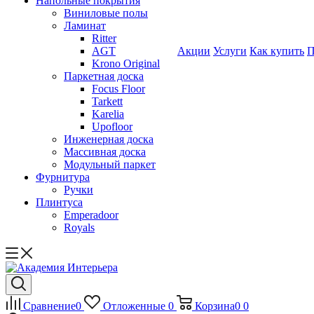
Напольные покрытия
Виниловые полы
Ламинат
Ritter
AGT
Акции
Услуги
Как купить
П
Krono Original
Паркетная доска
Focus Floor
Tarkett
Karelia
Upofloor
Инженерная доска
Массивная доска
Модульный паркет
Фурнитура
Ручки
Плинтуса
Emperadoor
Royals
Сравнение
0
Отложенные
0
Корзина
0
0