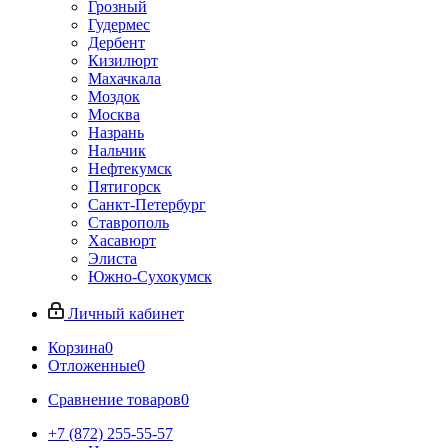
Грозный
Гудермес
Дербент
Кизилюрт
Махачкала
Моздок
Москва
Назрань
Нальчик
Нефтекумск
Пятигорск
Санкт-Петербург
Ставрополь
Хасавюрт
Элиста
Южно-Сухокумск
Личный кабинет
Корзина
0
Отложенные
0
Сравнение товаров
0
+7 (872) 255-55-57