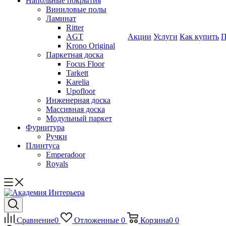
Напольные покрытия
Виниловые полы
Ламинат
Ritter
AGT
Акции
Услуги
Как купить
П
Krono Original
Паркетная доска
Focus Floor
Tarkett
Karelia
Upofloor
Инженерная доска
Массивная доска
Модульный паркет
Фурнитура
Ручки
Плинтуса
Emperadoor
Royals
Сравнение
0
Отложенные
0
Корзина
0
0