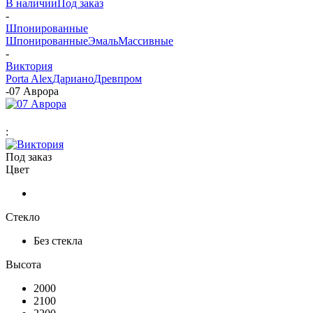
В наличии
Под заказ
-
Шпонированные
Шпонированные
Эмаль
Массивные
-
Виктория
Porta Alex
Дариано
Древпром
-
07 Аврора
:
Под заказ
Цвет
Стекло
Без стекла
Высота
2000
2100