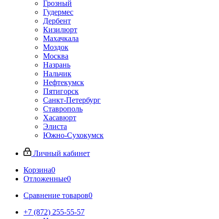
Грозный
Гудермес
Дербент
Кизилюрт
Махачкала
Моздок
Москва
Назрань
Нальчик
Нефтекумск
Пятигорск
Санкт-Петербург
Ставрополь
Хасавюрт
Элиста
Южно-Сухокумск
Личный кабинет
Корзина
0
Отложенные
0
Сравнение товаров
0
+7 (872) 255-55-57