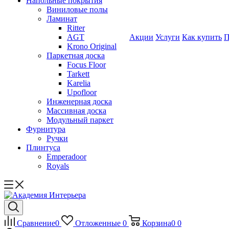
Напольные покрытия
Виниловые полы
Ламинат
Ritter
AGT
Акции
Услуги
Как купить
П
Krono Original
Паркетная доска
Focus Floor
Tarkett
Karelia
Upofloor
Инженерная доска
Массивная доска
Модульный паркет
Фурнитура
Ручки
Плинтуса
Emperadoor
Royals
Сравнение
0
Отложенные
0
Корзина
0
0