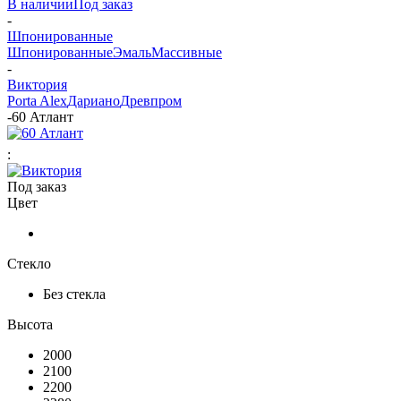
В наличии
Под заказ
-
Шпонированные
Шпонированные
Эмаль
Массивные
-
Виктория
Porta Alex
Дариано
Древпром
-
60 Атлант
:
Под заказ
Цвет
Стекло
Без стекла
Высота
2000
2100
2200