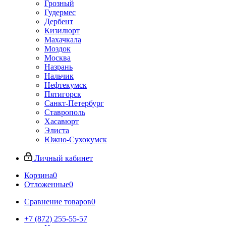
Грозный
Гудермес
Дербент
Кизилюрт
Махачкала
Моздок
Москва
Назрань
Нальчик
Нефтекумск
Пятигорск
Санкт-Петербург
Ставрополь
Хасавюрт
Элиста
Южно-Сухокумск
Личный кабинет
Корзина
0
Отложенные
0
Сравнение товаров
0
+7 (872) 255-55-57