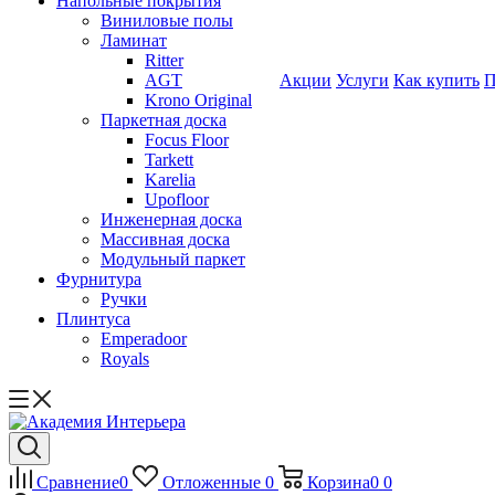
Напольные покрытия
Виниловые полы
Ламинат
Ritter
AGT
Акции
Услуги
Как купить
П
Krono Original
Паркетная доска
Focus Floor
Tarkett
Karelia
Upofloor
Инженерная доска
Массивная доска
Модульный паркет
Фурнитура
Ручки
Плинтуса
Emperadoor
Royals
Сравнение
0
Отложенные
0
Корзина
0
0