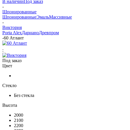
В наличии
Под заказ
-
Шпонированные
Шпонированные
Эмаль
Массивные
-
Виктория
Porta Alex
Дариано
Древпром
-
60 Атлант
:
Под заказ
Цвет
Стекло
Без стекла
Высота
2000
2100
2200