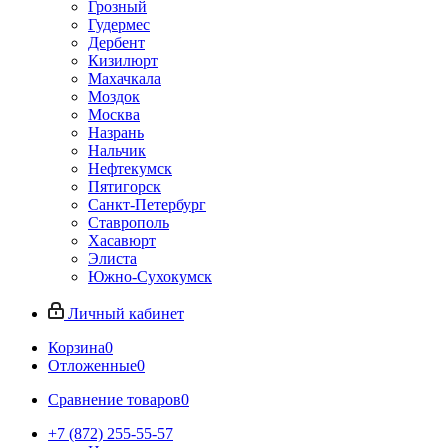
Грозный
Гудермес
Дербент
Кизилюрт
Махачкала
Моздок
Москва
Назрань
Нальчик
Нефтекумск
Пятигорск
Санкт-Петербург
Ставрополь
Хасавюрт
Элиста
Южно-Сухокумск
Личный кабинет
Корзина
0
Отложенные
0
Сравнение товаров
0
+7 (872) 255-55-57