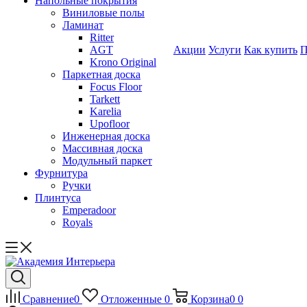
Напольные покрытия
Виниловые полы
Ламинат
Ritter
AGT
Акции
Услуги
Как купить
П
Krono Original
Паркетная доска
Focus Floor
Tarkett
Karelia
Upofloor
Инженерная доска
Массивная доска
Модульный паркет
Фурнитура
Ручки
Плинтуса
Emperadoor
Royals
Сравнение
0
Отложенные
0
Корзина
0
0