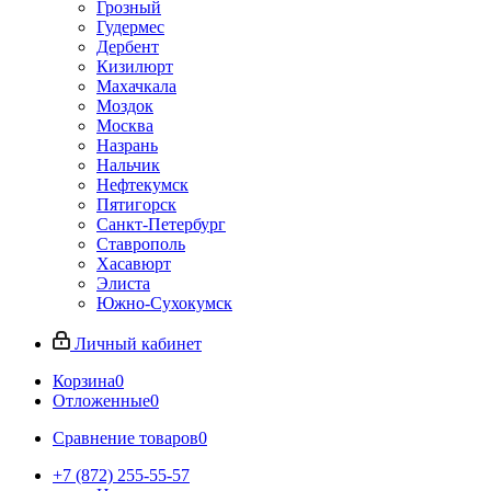
Грозный
Гудермес
Дербент
Кизилюрт
Махачкала
Моздок
Москва
Назрань
Нальчик
Нефтекумск
Пятигорск
Санкт-Петербург
Ставрополь
Хасавюрт
Элиста
Южно-Сухокумск
Личный кабинет
Корзина
0
Отложенные
0
Сравнение товаров
0
+7 (872) 255-55-57