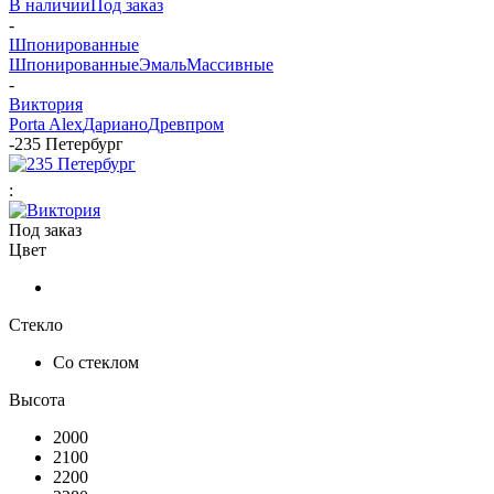
В наличии
Под заказ
-
Шпонированные
Шпонированные
Эмаль
Массивные
-
Виктория
Porta Alex
Дариано
Древпром
-
235 Петербург
:
Под заказ
Цвет
Стекло
Со стеклом
Высота
2000
2100
2200