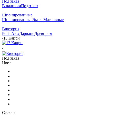
Под заказ
В наличии
Под заказ
-
Шпонированные
Шпонированные
Эмаль
Массивные
-
Виктория
Porta Alex
Дариано
Древпром
-
13 Капри
:
Под заказ
Цвет
Стекло