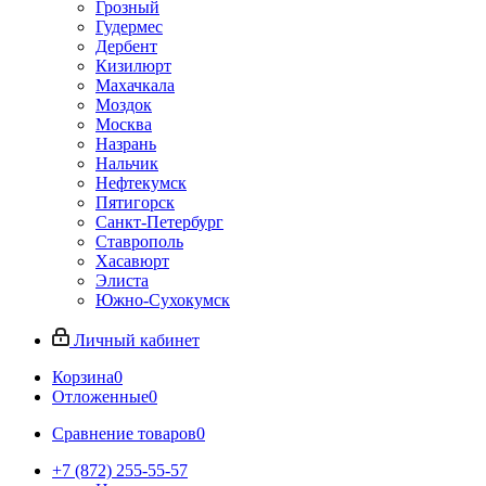
Грозный
Гудермес
Дербент
Кизилюрт
Махачкала
Моздок
Москва
Назрань
Нальчик
Нефтекумск
Пятигорск
Санкт-Петербург
Ставрополь
Хасавюрт
Элиста
Южно-Сухокумск
Личный кабинет
Корзина
0
Отложенные
0
Сравнение товаров
0
+7 (872) 255-55-57