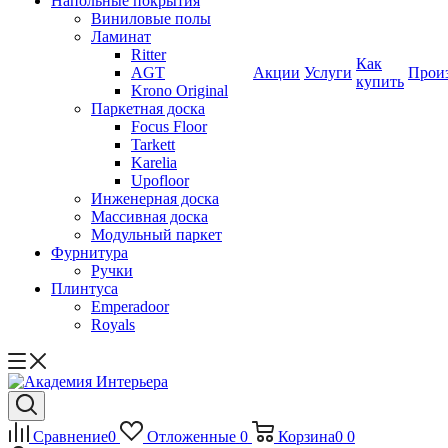
Напольные покрытия
Виниловые полы
Ламинат
Ritter
Как
AGT
Акции
Услуги
Прои
купить
Krono Original
Паркетная доска
Focus Floor
Tarkett
Karelia
Upofloor
Инженерная доска
Массивная доска
Модульный паркет
Фурнитура
Ручки
Плинтуса
Emperadoor
Royals
Сравнение
0
Отложенные
0
Корзина
0
0