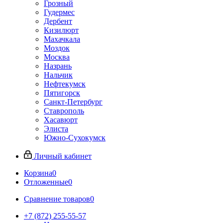
Грозный
Гудермес
Дербент
Кизилюрт
Махачкала
Моздок
Москва
Назрань
Нальчик
Нефтекумск
Пятигорск
Санкт-Петербург
Ставрополь
Хасавюрт
Элиста
Южно-Сухокумск
Личный кабинет
Корзина
0
Отложенные
0
Сравнение товаров
0
+7 (872) 255-55-57