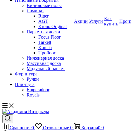
Напольные покрытия
Виниловые полы
Ламинат
Ritter
Как
AGT
Акции
Услуги
Прои
купить
Krono Original
Паркетная доска
Focus Floor
Tarkett
Karelia
Upofloor
Инженерная доска
Массивная доска
Модульный паркет
Фурнитура
Ручки
Плинтуса
Emperadoor
Royals
Сравнение
0
Отложенные
0
Корзина
0
0