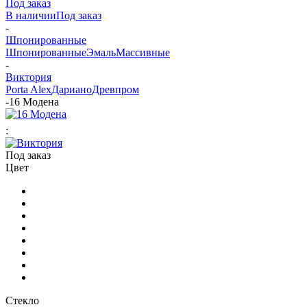
Под заказ
В наличии
Под заказ
-
Шпонированные
Шпонированные
Эмаль
Массивные
-
Виктория
Porta Alex
Дариано
Древпром
-
16 Модена
:
Под заказ
Цвет
Стекло