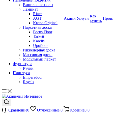
Напольные покрытия
Виниловые полы
Ламинат
Ritter
Как
AGT
Акции
Услуги
Прои
купить
Krono Original
Паркетная доска
Focus Floor
Tarkett
Karelia
Upofloor
Инженерная доска
Массивная доска
Модульный паркет
Фурнитура
Ручки
Плинтуса
Emperadoor
Royals
Сравнение
0
Отложенные
0
Корзина
0
0