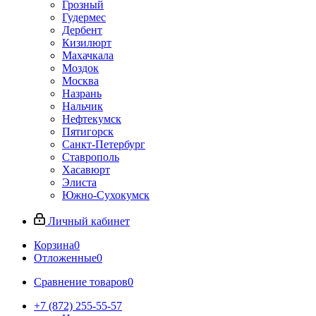
Грозный
Гудермес
Дербент
Кизилюрт
Махачкала
Моздок
Москва
Назрань
Нальчик
Нефтекумск
Пятигорск
Санкт-Петербург
Ставрополь
Хасавюрт
Элиста
Южно-Сухокумск
Личный кабинет
Корзина
0
Отложенные
0
Сравнение товаров
0
+7 (872) 255-55-57