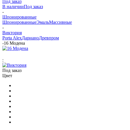
Под заказ
В наличии
Под заказ
-
Шпонированные
Шпонированные
Эмаль
Массивные
-
Виктория
Porta Alex
Дариано
Древпром
-
16 Модена
:
Под заказ
Цвет