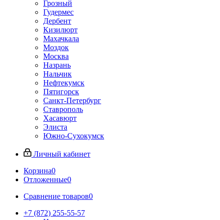
Грозный
Гудермес
Дербент
Кизилюрт
Махачкала
Моздок
Москва
Назрань
Нальчик
Нефтекумск
Пятигорск
Санкт-Петербург
Ставрополь
Хасавюрт
Элиста
Южно-Сухокумск
Личный кабинет
Корзина
0
Отложенные
0
Сравнение товаров
0
+7 (872) 255-55-57