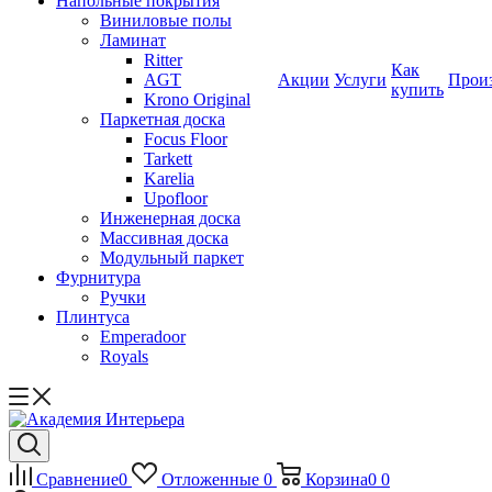
Напольные покрытия
Виниловые полы
Ламинат
Ritter
Как
AGT
Акции
Услуги
Прои
купить
Krono Original
Паркетная доска
Focus Floor
Tarkett
Karelia
Upofloor
Инженерная доска
Массивная доска
Модульный паркет
Фурнитура
Ручки
Плинтуса
Emperadoor
Royals
Сравнение
0
Отложенные
0
Корзина
0
0