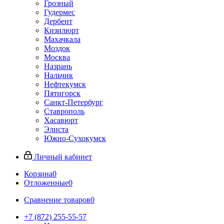
Грозный
Гудермес
Дербент
Кизилюрт
Махачкала
Моздок
Москва
Назрань
Нальчик
Нефтекумск
Пятигорск
Санкт-Петербург
Ставрополь
Хасавюрт
Элиста
Южно-Сухокумск
Личный кабинет
Корзина
0
Отложенные
0
Сравнение товаров
0
+7 (872) 255-55-57