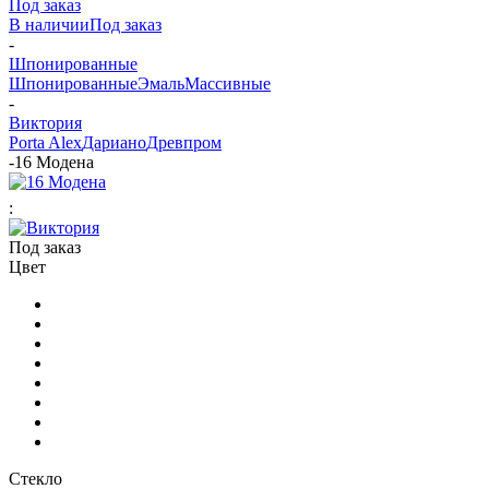
Под заказ
В наличии
Под заказ
-
Шпонированные
Шпонированные
Эмаль
Массивные
-
Виктория
Porta Alex
Дариано
Древпром
-
16 Модена
:
Под заказ
Цвет
Стекло