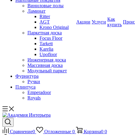
Напольные покрытия
Виниловые полы
Ламинат
Ritter
Как
AGT
Акции
Услуги
Прои
купить
Krono Original
Паркетная доска
Focus Floor
Tarkett
Karelia
Upofloor
Инженерная доска
Массивная доска
Модульный паркет
Фурнитура
Ручки
Плинтуса
Emperadoor
Royals
Сравнение
0
Отложенные
0
Корзина
0
0