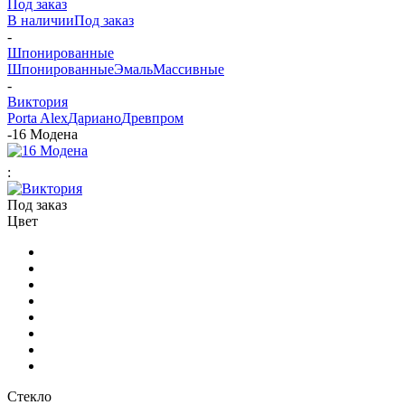
Под заказ
В наличии
Под заказ
-
Шпонированные
Шпонированные
Эмаль
Массивные
-
Виктория
Porta Alex
Дариано
Древпром
-
16 Модена
:
Под заказ
Цвет
Стекло