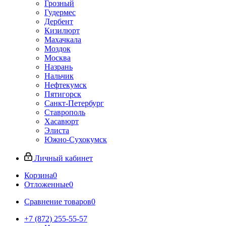
Грозный
Гудермес
Дербент
Кизилюрт
Махачкала
Моздок
Москва
Назрань
Нальчик
Нефтекумск
Пятигорск
Санкт-Петербург
Ставрополь
Хасавюрт
Элиста
Южно-Сухокумск
Личный кабинет
Корзина
0
Отложенные
0
Сравнение товаров
0
+7 (872) 255-55-57