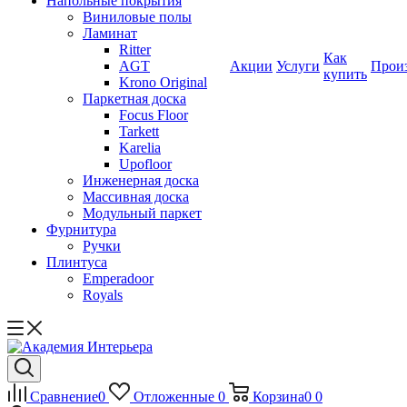
Напольные покрытия
Виниловые полы
Ламинат
Ritter
Как
AGT
Акции
Услуги
Прои
купить
Krono Original
Паркетная доска
Focus Floor
Tarkett
Karelia
Upofloor
Инженерная доска
Массивная доска
Модульный паркет
Фурнитура
Ручки
Плинтуса
Emperadoor
Royals
Сравнение
0
Отложенные
0
Корзина
0
0