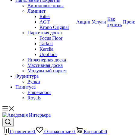
Напольные покрытия
Виниловые полы
Ламинат
Ritter
Как
AGT
Акции
Услуги
Прои
купить
Krono Original
Паркетная доска
Focus Floor
Tarkett
Karelia
Upofloor
Инженерная доска
Массивная доска
Модульный паркет
Фурнитура
Ручки
Плинтуса
Emperadoor
Royals
Сравнение
0
Отложенные
0
Корзина
0
0