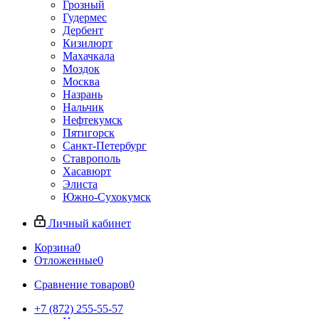
Грозный
Гудермес
Дербент
Кизилюрт
Махачкала
Моздок
Москва
Назрань
Нальчик
Нефтекумск
Пятигорск
Санкт-Петербург
Ставрополь
Хасавюрт
Элиста
Южно-Сухокумск
Личный кабинет
Корзина
0
Отложенные
0
Сравнение товаров
0
+7 (872) 255-55-57