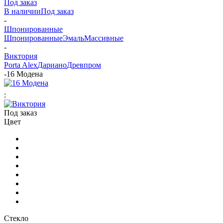
Под заказ
В наличии
Под заказ
-
Шпонированные
Шпонированные
Эмаль
Массивные
-
Виктория
Porta Alex
Дариано
Древпром
-
16 Модена
:
Под заказ
Цвет
Стекло