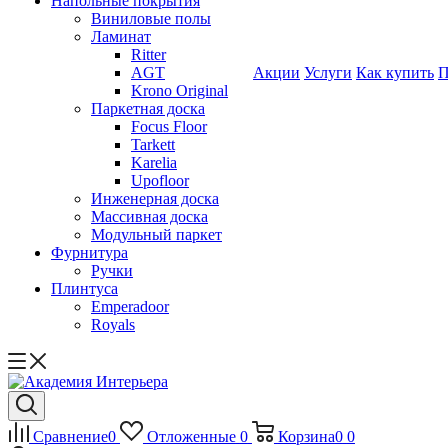
Напольные покрытия
Виниловые полы
Ламинат
Ritter
AGT
Акции
Услуги
Как купить
П
Krono Original
Паркетная доска
Focus Floor
Tarkett
Karelia
Upofloor
Инженерная доска
Массивная доска
Модульный паркет
Фурнитура
Ручки
Плинтуса
Emperadoor
Royals
Сравнение
0
Отложенные
0
Корзина
0
0