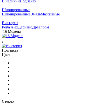
В наличии
Под заказ
-
Шпонированные
Шпонированные
Эмаль
Массивные
-
Виктория
Porta Alex
Дариано
Древпром
-
16 Модена
:
Под заказ
Цвет
Стекло