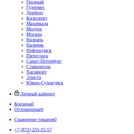
Грозный
Гудермес
Дербент
Кизилюрт
Махачкала
Моздок
Москва
Назрань
Нальчик
Нефтекумск
Пятигорск
Санкт-Петербург
Ставрополь
Хасавюрт
Элиста
Южно-Сухокумск
Личный кабинет
Корзина
0
Отложенные
0
Сравнение товаров
0
+7 (872) 255-55-57