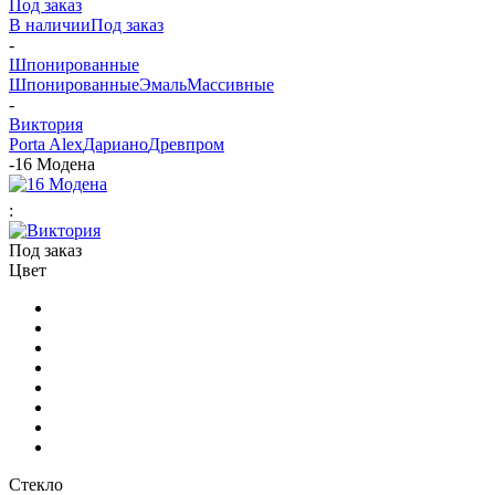
Под заказ
В наличии
Под заказ
-
Шпонированные
Шпонированные
Эмаль
Массивные
-
Виктория
Porta Alex
Дариано
Древпром
-
16 Модена
:
Под заказ
Цвет
Стекло