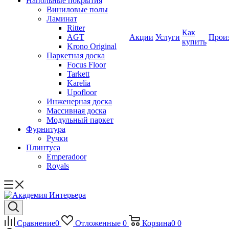
Напольные покрытия
Виниловые полы
Ламинат
Ritter
Как
AGT
Акции
Услуги
Прои
купить
Krono Original
Паркетная доска
Focus Floor
Tarkett
Karelia
Upofloor
Инженерная доска
Массивная доска
Модульный паркет
Фурнитура
Ручки
Плинтуса
Emperadoor
Royals
Сравнение
0
Отложенные
0
Корзина
0
0