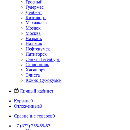
Грозный
Гудермес
Дербент
Кизилюрт
Махачкала
Моздок
Москва
Назрань
Нальчик
Нефтекумск
Пятигорск
Санкт-Петербург
Ставрополь
Хасавюрт
Элиста
Южно-Сухокумск
Личный кабинет
Корзина
0
Отложенные
0
Сравнение товаров
0
+7 (872) 255-55-57