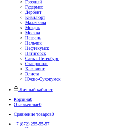
Грозный
Гудермес
Дербент
Кизилюрт
Махачкала
Моздок
Москва
Назрань
Нальчик
Нефтекумск
Пятигорск
Санкт-Петербург
Ставрополь
Хасавюрт
Элиста
Южно-Сухокумск
Личный кабинет
Корзина
0
Отложенные
0
Сравнение товаров
0
+7 (872) 255-55-57