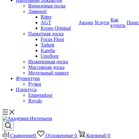
Напольные покрытия
Виниловые полы
Ламинат
Ritter
Как
AGT
Акции
Услуги
Прои
купить
Krono Original
Паркетная доска
Focus Floor
Tarkett
Karelia
Upofloor
Инженерная доска
Массивная доска
Модульный паркет
Фурнитура
Ручки
Плинтуса
Emperadoor
Royals
Сравнение
0
Отложенные
0
Корзина
0
0