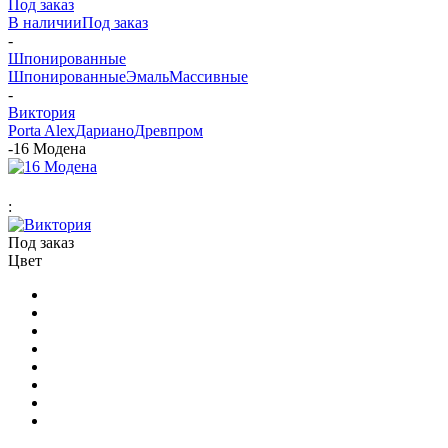
Под заказ
В наличии
Под заказ
-
Шпонированные
Шпонированные
Эмаль
Массивные
-
Виктория
Porta Alex
Дариано
Древпром
-
16 Модена
:
Под заказ
Цвет