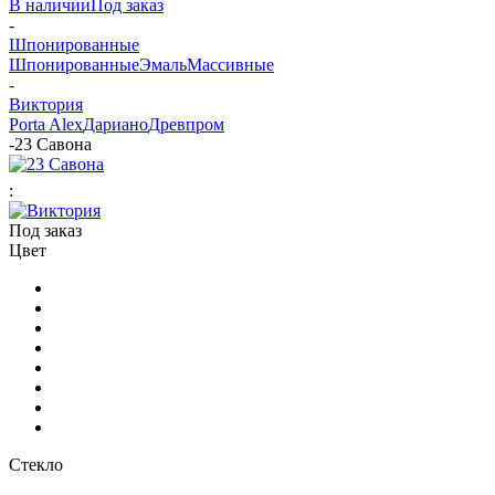
В наличии
Под заказ
-
Шпонированные
Шпонированные
Эмаль
Массивные
-
Виктория
Porta Alex
Дариано
Древпром
-
23 Савона
:
Под заказ
Цвет
Стекло