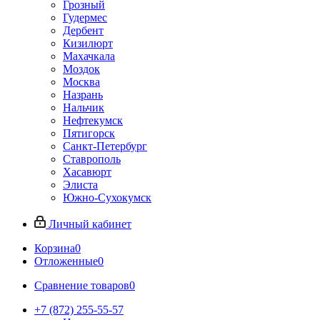
Грозный
Гудермес
Дербент
Кизилюрт
Махачкала
Моздок
Москва
Назрань
Нальчик
Нефтекумск
Пятигорск
Санкт-Петербург
Ставрополь
Хасавюрт
Элиста
Южно-Сухокумск
Личный кабинет
Корзина
0
Отложенные
0
Сравнение товаров
0
+7 (872) 255-55-57