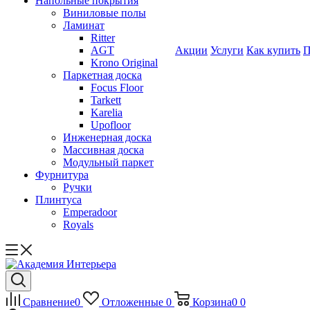
Напольные покрытия
Виниловые полы
Ламинат
Ritter
AGT
Акции
Услуги
Как купить
П
Krono Original
Паркетная доска
Focus Floor
Tarkett
Karelia
Upofloor
Инженерная доска
Массивная доска
Модульный паркет
Фурнитура
Ручки
Плинтуса
Emperadoor
Royals
Сравнение
0
Отложенные
0
Корзина
0
0