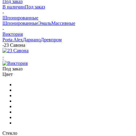
Под заказ
В наличии
Под заказ
-
Шпонированные
Шпонированные
Эмаль
Массивные
-
Виктория
Porta Alex
Дариано
Древпром
-
23 Савона
:
Под заказ
Цвет
Стекло