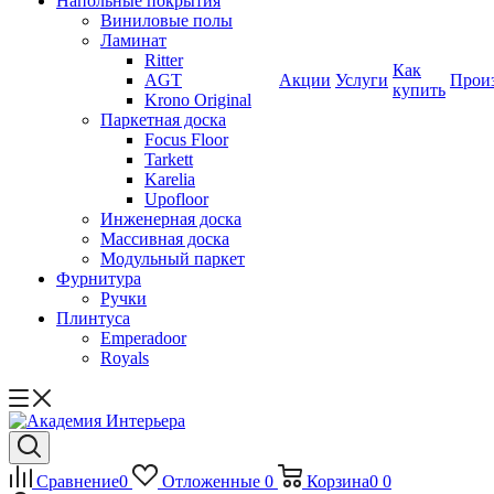
Напольные покрытия
Виниловые полы
Ламинат
Ritter
Как
AGT
Акции
Услуги
Прои
купить
Krono Original
Паркетная доска
Focus Floor
Tarkett
Karelia
Upofloor
Инженерная доска
Массивная доска
Модульный паркет
Фурнитура
Ручки
Плинтуса
Emperadoor
Royals
Сравнение
0
Отложенные
0
Корзина
0
0