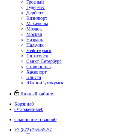
Грозный
Гудермес
Дербент
Кизилюрт
Махачкала
Моздок
Москва
Назрань
Нальчик
Нефтекумск
Пятигорск
Санкт-Петербург
Ставрополь
Хасавюрт
Элиста
Южно-Сухокумск
Личный кабинет
Корзина
0
Отложенные
0
Сравнение товаров
0
+7 (872) 255-55-57