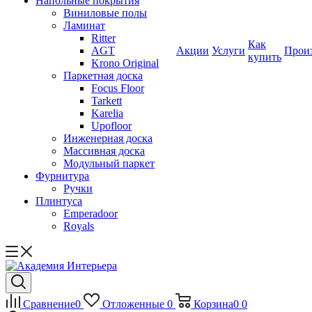
Напольные покрытия
Виниловые полы
Ламинат
Ritter
Как
AGT
Акции
Услуги
Прои
купить
Krono Original
Паркетная доска
Focus Floor
Tarkett
Karelia
Upofloor
Инженерная доска
Массивная доска
Модульный паркет
Фурнитура
Ручки
Плинтуса
Emperadoor
Royals
Сравнение
0
Отложенные
0
Корзина
0
0