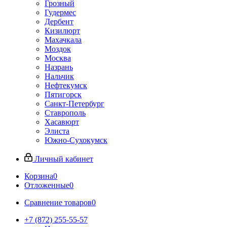
Грозный
Гудермес
Дербент
Кизилюрт
Махачкала
Моздок
Москва
Назрань
Нальчик
Нефтекумск
Пятигорск
Санкт-Петербург
Ставрополь
Хасавюрт
Элиста
Южно-Сухокумск
Личный кабинет
Корзина
0
Отложенные
0
Сравнение товаров
0
+7 (872) 255-55-57