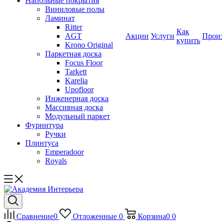
Напольные покрытия
Виниловые полы
Ламинат
Ritter
Как
AGT
Акции
Услуги
Прои
купить
Krono Original
Паркетная доска
Focus Floor
Tarkett
Karelia
Upofloor
Инженерная доска
Массивная доска
Модульный паркет
Фурнитура
Ручки
Плинтуса
Emperadoor
Royals
Сравнение
0
Отложенные
0
Корзина
0
0