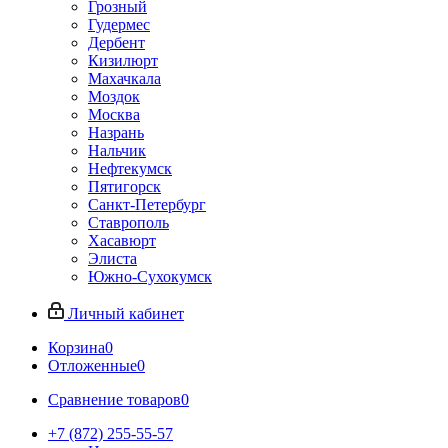
Грозный
Гудермес
Дербент
Кизилюрт
Махачкала
Моздок
Москва
Назрань
Нальчик
Нефтекумск
Пятигорск
Санкт-Петербург
Ставрополь
Хасавюрт
Элиста
Южно-Сухокумск
Личный кабинет
Корзина
0
Отложенные
0
Сравнение товаров
0
+7 (872) 255-55-57