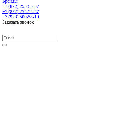
Бренды
+7 (872) 255-55-57
+7 (872) 255-55-57
+7 (928) 500-54-10
Заказать звонок