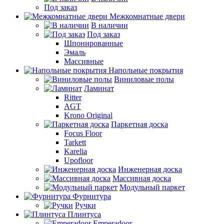
Под заказ
Межкомнатные двери
В наличии
Под заказ
Шпонированные
Эмаль
Массивные
Напольные покрытия
Виниловые полы
Ламинат
Ritter
AGT
Krono Original
Паркетная доска
Focus Floor
Tarkett
Karelia
Upofloor
Инженерная доска
Массивная доска
Модульный паркет
Фурнитура
Ручки
Плинтуса
Emperadoor