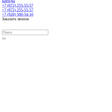
Бренды
+7 (872) 255-55-57
+7 (872) 255-55-57
+7 (928) 500-54-10
Заказать звонок