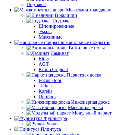
Под заказ
Межкомнатные двери
В наличии
Под заказ
Шпонированные
Эмаль
Массивные
Напольные покрытия
Виниловые полы
Ламинат
Ritter
AGT
Krono Original
Паркетная доска
Focus Floor
Tarkett
Karelia
Upofloor
Инженерная доска
Массивная доска
Модульный паркет
Фурнитура
Ручки
Плинтуса
Emperadoor