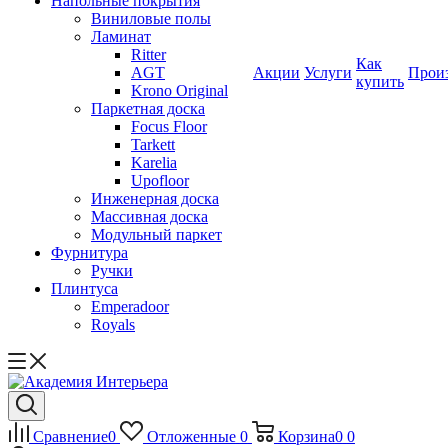
Напольные покрытия
Виниловые полы
Ламинат
Ritter
Как
AGT
Акции
Услуги
Прои
купить
Krono Original
Паркетная доска
Focus Floor
Tarkett
Karelia
Upofloor
Инженерная доска
Массивная доска
Модульный паркет
Фурнитура
Ручки
Плинтуса
Emperadoor
Royals
Сравнение
0
Отложенные
0
Корзина
0
0