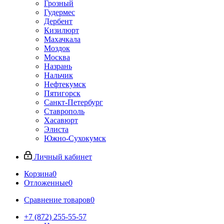
Грозный
Гудермес
Дербент
Кизилюрт
Махачкала
Моздок
Москва
Назрань
Нальчик
Нефтекумск
Пятигорск
Санкт-Петербург
Ставрополь
Хасавюрт
Элиста
Южно-Сухокумск
Личный кабинет
Корзина
0
Отложенные
0
Сравнение товаров
0
+7 (872) 255-55-57