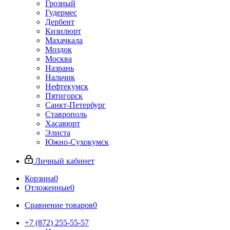
Грозный
Гудермес
Дербент
Кизилюрт
Махачкала
Моздок
Москва
Назрань
Нальчик
Нефтекумск
Пятигорск
Санкт-Петербург
Ставрополь
Хасавюрт
Элиста
Южно-Сухокумск
Личный кабинет
Корзина
0
Отложенные
0
Сравнение товаров
0
+7 (872) 255-55-57