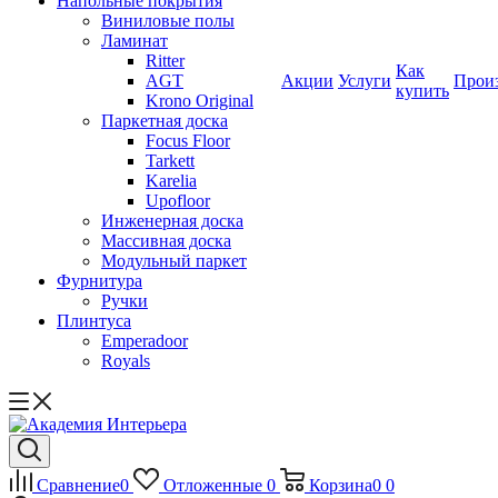
Напольные покрытия
Виниловые полы
Ламинат
Ritter
Как
AGT
Акции
Услуги
Прои
купить
Krono Original
Паркетная доска
Focus Floor
Tarkett
Karelia
Upofloor
Инженерная доска
Массивная доска
Модульный паркет
Фурнитура
Ручки
Плинтуса
Emperadoor
Royals
Сравнение
0
Отложенные
0
Корзина
0
0