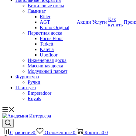
Напольные покрытия
Виниловые полы
Ламинат
Ritter
Как
AGT
Акции
Услуги
Прои
купить
Krono Original
Паркетная доска
Focus Floor
Tarkett
Karelia
Upofloor
Инженерная доска
Массивная доска
Модульный паркет
Фурнитура
Ручки
Плинтуса
Emperadoor
Royals
Сравнение
0
Отложенные
0
Корзина
0
0