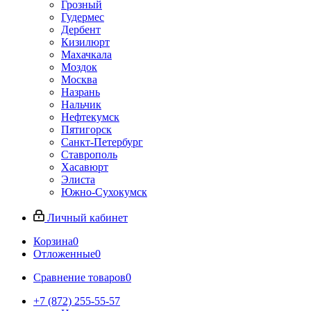
Грозный
Гудермес
Дербент
Кизилюрт
Махачкала
Моздок
Москва
Назрань
Нальчик
Нефтекумск
Пятигорск
Санкт-Петербург
Ставрополь
Хасавюрт
Элиста
Южно-Сухокумск
Личный кабинет
Корзина
0
Отложенные
0
Сравнение товаров
0
+7 (872) 255-55-57