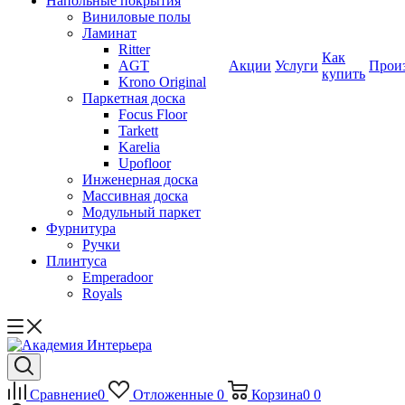
Напольные покрытия
Виниловые полы
Ламинат
Ritter
Как
AGT
Акции
Услуги
Прои
купить
Krono Original
Паркетная доска
Focus Floor
Tarkett
Karelia
Upofloor
Инженерная доска
Массивная доска
Модульный паркет
Фурнитура
Ручки
Плинтуса
Emperadoor
Royals
Сравнение
0
Отложенные
0
Корзина
0
0