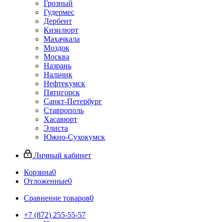
Грозный
Гудермес
Дербент
Кизилюрт
Махачкала
Моздок
Москва
Назрань
Нальчик
Нефтекумск
Пятигорск
Санкт-Петербург
Ставрополь
Хасавюрт
Элиста
Южно-Сухокумск
Личный кабинет
Корзина
0
Отложенные
0
Сравнение товаров
0
+7 (872) 255-55-57