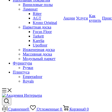
Напольные покрытия
Виниловые полы
Ламинат
Ritter
Как
AGT
Акции
Услуги
Прои
купить
Krono Original
Паркетная доска
Focus Floor
Tarkett
Karelia
Upofloor
Инженерная доска
Массивная доска
Модульный паркет
Фурнитура
Ручки
Плинтуса
Emperadoor
Royals
Сравнение
0
Отложенные
0
Корзина
0
0