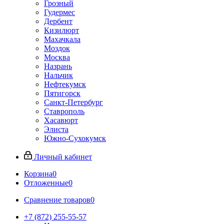
Грозный
Гудермес
Дербент
Кизилюрт
Махачкала
Моздок
Москва
Назрань
Нальчик
Нефтекумск
Пятигорск
Санкт-Петербург
Ставрополь
Хасавюрт
Элиста
Южно-Сухокумск
Личный кабинет
Корзина
0
Отложенные
0
Сравнение товаров
0
+7 (872) 255-55-57