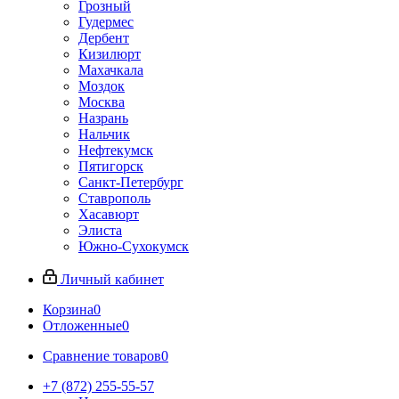
Грозный
Гудермес
Дербент
Кизилюрт
Махачкала
Моздок
Москва
Назрань
Нальчик
Нефтекумск
Пятигорск
Санкт-Петербург
Ставрополь
Хасавюрт
Элиста
Южно-Сухокумск
Личный кабинет
Корзина
0
Отложенные
0
Сравнение товаров
0
+7 (872) 255-55-57