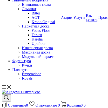
Напольные покрытия
Виниловые полы
Ламинат
Ritter
Как
AGT
Акции
Услуги
Прои
купить
Krono Original
Паркетная доска
Focus Floor
Tarkett
Karelia
Upofloor
Инженерная доска
Массивная доска
Модульный паркет
Фурнитура
Ручки
Плинтуса
Emperadoor
Royals
Сравнение
0
Отложенные
0
Корзина
0
0